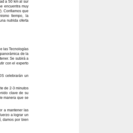
ad a 50 km al sur
 se encuentra muy
/
). Confiamos que
mismo tiempo, la
una nutrida oferta
de las Tecnologías
 panorámica de la
tener. Se subirá a
ir con el experto
EDS celebrarán un
te de 2-3 minutos
enido clave de su
, de manera que se
or a mantener las
fuerzo a lograr un
sí, damos por bien