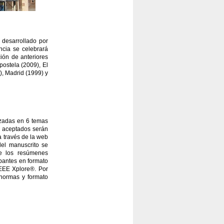
 desarrollado por
ncia se celebrará
ión de anteriores
postela (2009), El
), Madrid (1999) y
nizadas en 6 temas
os aceptados serán
a través de la web
del manuscrito se
de los resúmenes
ipantes en formato
IEEE Xplore®. Por
 normas y formato