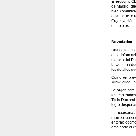
El presente CD
de Madrid, qu
bien comunica
esta sede ofr
Organización, 
de hoteles a di
Novedades
Una de las cha
de la Informac
marcha del Pro
la web una doc
los detalles q
Como en previ
Mini-Colloquio
Se organizará 
los contenidos
Tesis Doctoral
logre despertar
La necesaria 
mismas tasas q
entorno óptimo
empleado el es