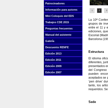
Patrocinadores
Información para autores
1
2
3
Mini Coloquio del EDS
La 10ª Confere
Trabajos CDE 2015
grupos de inv
entre el 11 y 
Preguntas frecuentes
ediciones, que
Manual del asistente
Escorial (Madr
Barcelona (199
Galería
Descuento RENFE
Estructura
Edición 2013
El idioma ofic
Edición 2011
diferentes, ju
presentados en
Edición 2009
del Congreso 
Edición 2007
pueden encon
aceptados se pu
‘pen drive’ du
tanto, los art
requeridos. Se
Sede