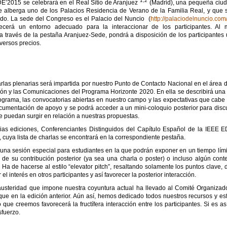
1,2
E’2015 se celebrará en el Real Sitio de Aranjuez
(Madrid), una pequeña ciud
e alberga uno de los Palacios Residencia de Verano de la Familia Real, y que
do. La sede del Congreso es el Palacio del Nuncio (
http://palaciodelnuncio.com
ecerá un entorno adecuado para la interaccionar de los participantes. Al 
a través de la pestaña Aranjuez-Sede, pondrá a disposición de los participantes 
versos precios.
rlas plenarias será impartida por nuestro Punto de Contacto Nacional en el área 
ión y las Comunicaciones del Programa Horizonte 2020. En ella se describirá una
grama, las convocatorias abiertas en nuestro campo y las expectativas que cabe 
umentación de apoyo y se podrá acceder a un mini-coloquio posterior para discut
ue puedan surgir en relación a nuestras propuestas.
as ediciones, Conferenciantes Distinguidos del Capítulo Español de la IEEE 
, cuya lista de charlas se encontrará en la correspondiente pestaña.
una sesión especial para estudiantes en la que podrán exponer en un tiempo lími
 de su contribución posterior (ya sea una charla o poster) o incluso algún cont
. Ha de hacerse al estilo “elevator pitch”, resaltando solamente los puntos clave
 el interés en otros participantes y así favorecer la posterior interacción.
austeridad que impone nuestra coyuntura actual ha llevado al Comité Organizad
ue en la edición anterior. Aún así, hemos dedicado todos nuestros recursos y es
 que creemos favorecerá la fructífera interacción entre los participantes. Si es a
fuerzo.