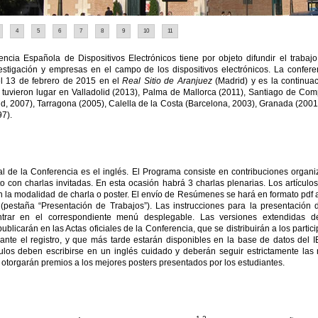
4
5
6
7
8
9
10
11
ncia Española de Dispositivos Electrónicos tiene por objeto difundir el trabajo
estigación y empresas en el campo de los dispositivos electrónicos. La confere
el 13 de febrero de 2015 en el
Real Sitio de Aranjuez
(Madrid) y es la continuac
 tuvieron lugar en Valladolid (2013), Palma de Mallorca (2011), Santiago de Com
id, 2007), Tarragona (2005), Calella de la Costa (Barcelona, 2003), Granada (2001
7).
ial de la Conferencia es el inglés. El Programa consiste en contribuciones orga
nto con charlas invitadas. En esta ocasión habrá 3 charlas plenarias. Los artícul
 la modalidad de charla o poster. El envío de Resúmenes se hará en formato pdf 
(pestaña “Presentación de Trabajos”). Las instrucciones para la presentación 
trar en el correspondiente menú desplegable. Las versiones extendidas 
blicarán en las Actas oficiales de la Conferencia, que se distribuirán a los partic
rante el registro, y que más tarde estarán disponibles en la base de datos del 
ículos deben escribirse en un inglés cuidado y deberán seguir estrictamente las
 otorgarán premios a los mejores posters presentados por los estudiantes.