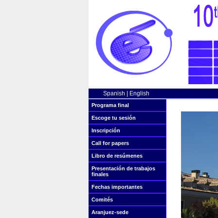
Spanish
|
English
Programa final
Escoge tu sesión
Inscripción
Call for papers
Libro de resúmenes
Presentación de trabajos
finales
Fechas importantes
Comités
Aranjuez-sede